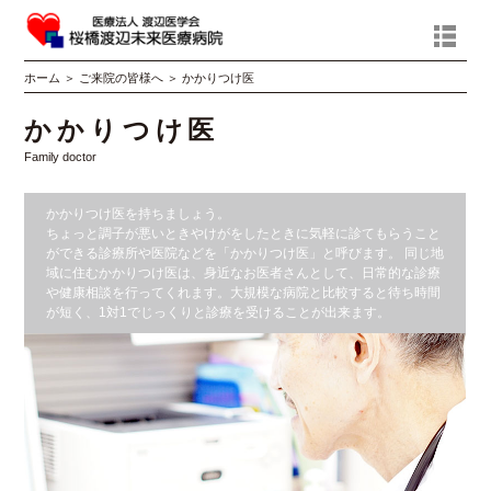
ホーム
＞
ご来院の皆様へ
＞
かかりつけ医
かかりつけ医
Family doctor
かかりつけ医を
持ちましょう。
ちょっと調子が悪いときやけがをしたときに気軽に診てもらうこと
ができる診療所や医院などを「かかりつけ医」と呼びます。 同じ地
域に住むかかりつけ医は、身近なお医者さんとして、日常的な診療
や健康相談を行ってくれます。大規模な病院と比較すると待ち時間
が短く、1対1でじっくりと診療を受けることが出来ます。