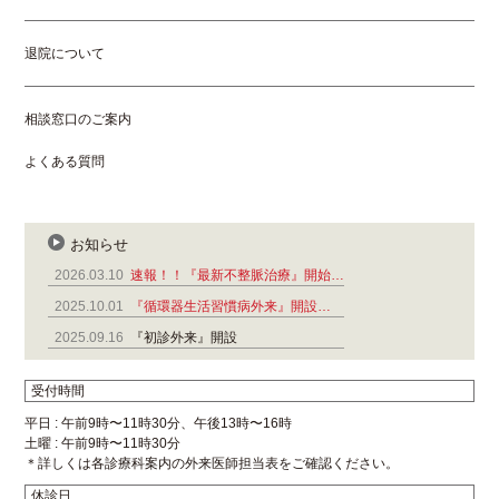
退院について
相談窓口のご案内
よくある質問
お知らせ
2026.03.10
速報！！『最新不整脈治療』開始…
2025.10.01
『循環器生活習慣病外来』開設…
2025.09.16
『初診外来』開設
受付時間
平日 : 午前9時〜11時30分、午後13時〜16時
土曜 : 午前9時〜11時30分
＊詳しくは各診療科案内の外来医師担当表をご確認ください。
休診日