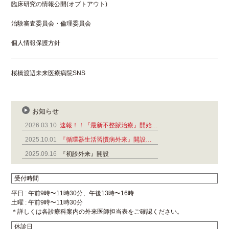
臨床研究の情報公開(オプトアウト)
治験審査委員会・倫理委員会
個人情報保護方針
桜橋渡辺未来医療病院SNS
お知らせ
2026.03.10
速報！！『最新不整脈治療』開始…
2025.10.01
『循環器生活習慣病外来』開設…
2025.09.16
『初診外来』開設
受付時間
平日 : 午前9時〜11時30分、午後13時〜16時
土曜 : 午前9時〜11時30分
＊詳しくは各診療科案内の外来医師担当表をご確認ください。
休診日