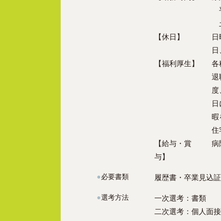
平
土
【休日】
日
日
【福利厚生】
各
退
度
日
暇
住
【給与・賞
病
与】
●
必要書類
履歴書・卒業見込証
●
選考方法
一次選考：書類
二次選考：個人面接