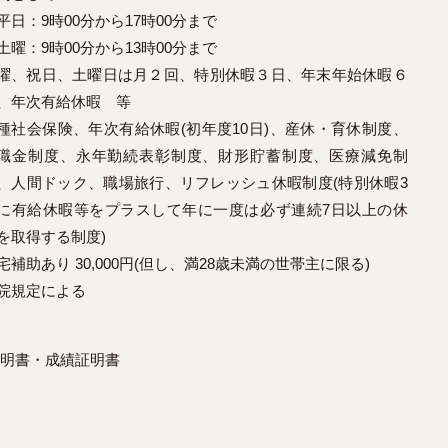
日：9時00分から17時00分まで
曜：9時00分から13時00分まで
曜、祝日、土曜日は月２回、特別休暇３日、年末年始休暇６
、年次有給休暇 等
種社会保険、年次有給休暇(初年度10日)、産休・育休制度、
職金制度、永年勤続表彰制度、財形貯蓄制度、医療減免制
、人間ドック、職場旅行、リフレッシュ休暇制度(特別休暇3
に有給休暇等をプラスして年に一度は必ず連続7日以上の休
を取得する制度)
宅補助あり 30,000円(但し、満28歳未満の世帯主に限る)
院規定による
明書・成績証明書