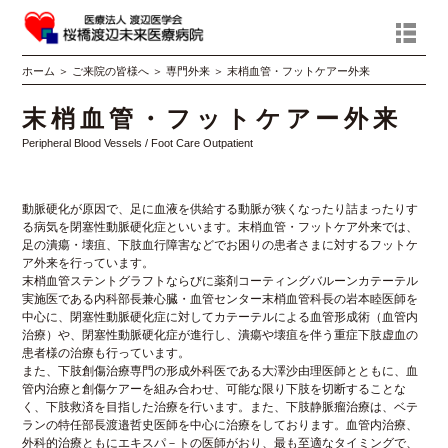
ホーム
＞
ご来院の皆様へ
＞
専門外来
＞
末梢血管・フットケアー外来
末梢血管・フットケアー外来
Peripheral Blood Vessels / Foot Care Outpatient
動脈硬化が原因で、足に血液を供給する動脈が狭くなったり詰まったりす
る病気を閉塞性動脈硬化症といいます。末梢血管・フットケア外来では、
足の潰瘍・壊疽、下肢血行障害などでお困りの患者さまに対するフットケ
ア外来を行っています。
末梢血管ステントグラフトならびに薬剤コーティングバルーンカテーテル
実施医である内科部長兼心臓・血管センター末梢血管科長の岩本睦医師を
中心に、閉塞性動脈硬化症に対してカテーテルによる血管形成術（血管内
治療）や、閉塞性動脈硬化症が進行し、潰瘍や壊疽を伴う重症下肢虚血の
患者様の治療も行っています。
また、下肢創傷治療専門の形成外科医である大澤沙由理医師とともに、血
管内治療と創傷ケアーを組み合わせ、可能な限り下肢を切断することな
く、下肢救済を目指した治療を行います。また、下肢静脈瘤治療は、ベテ
ランの特任部長渡邉哲史医師を中心に治療をしております。血管内治療、
外科的治療ともにエキスパ－トの医師がおり、最も至適なタイミングで、