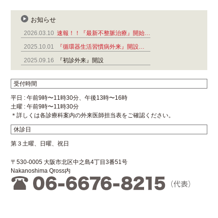
お知らせ
2026.03.10
速報！！『最新不整脈治療』開始…
2025.10.01
『循環器生活習慣病外来』開設…
2025.09.16
『初診外来』開設
受付時間
平日 : 午前9時〜11時30分、午後13時〜16時
土曜 : 午前9時〜11時30分
＊詳しくは各診療科案内の外来医師担当表をご確認ください。
休診日
第３土曜、日曜、祝日
〒530-0005 大阪市北区中之島4丁目3番51号
Nakanoshima Qross内