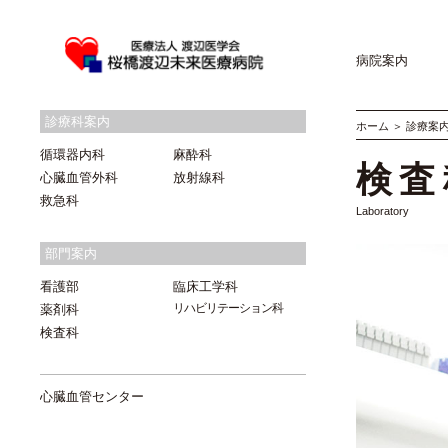
病院案内
診療科案内
ホーム
＞
診療案
循環器内科
麻酔科
検査
心臓血管外科
放射線科
救急科
Laboratory
部門案内
看護部
臨床工学科
リハビリテーション科
薬剤科
検査科
心臓血管センター