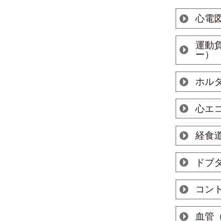
心電
運動
ー）
ホル
心エ
経食
ドブ
コン
血管