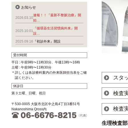
お知らせ
速報！！『最新不整脈治療』開
2026.03.10
始…
『循環器生活習慣病外来』開
2025.10.01
設…
2025.09.16
『初診外来』開設
受付時間
平日 : 午前9時〜11時30分、午後13時〜16時
土曜 : 午前9時〜11時30分
＊詳しくは各診療科案内の外来医師担当表をご確
スタ
認ください。
休診日
検査
第３土曜、日曜、祝日
〒530-0005 大阪市北区中之島4丁目3番51号
検査実
Nakanoshima Qross内
生理検査部