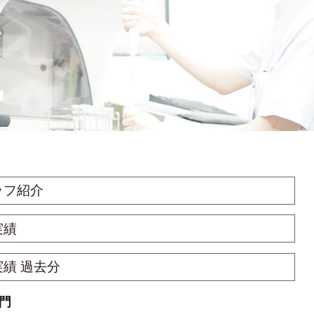
ッフ紹介
実績
績 過去分
門