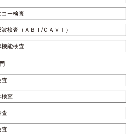
エコー検査
脈波検査（ＡＢＩ/ＣＡＶＩ）
肺機能検査
門
検査
学検査
検査
検査