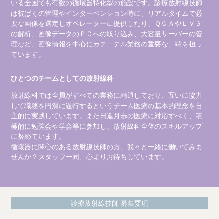
いる全国でも有数の循環器特化型の施設です。診療放射線技師
は被ばくの管理やインターベンション時に、リアルタイムで必
要な画像を選定しオペレーターに提供したり、ＱＣＡやＬＶＧ
の解析、画像データのＰＣへの取り込み、大容量サーバーの管
理など、画像情報を中心にカテーテル業務の重要な一端を担っ
ています。
ひとつのチームとしての放射線科
放射線科では全員がすべての業務に精通しており、互いに協力
して職務を円滑に遂行するというチーム医療の基本的理念を自
主的に実践しています。また日進月歩の医療に対応すべく、積
極的に勉強会や学会等に参加し、放射線科全体のスキルアップ
に努めています。
循環器に関心のある放射線技師の方、我々と一緒に働いてみま
せんか？スタッフ一同、心よりお待ちしています。
診療放射線技師 募集要項