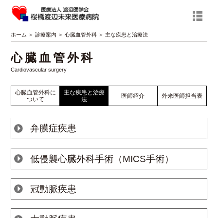
ホーム
＞
診療案内
＞
心臓血管外科
＞
主な疾患と治療法
心臓血管外科
Cardiovascular surgery
心臓血管外科に
主な疾患と治療
医師紹介
外来医師担当表
ついて
法
弁膜症疾患
低侵襲心臓外科手術（MICS手術）
冠動脈疾患