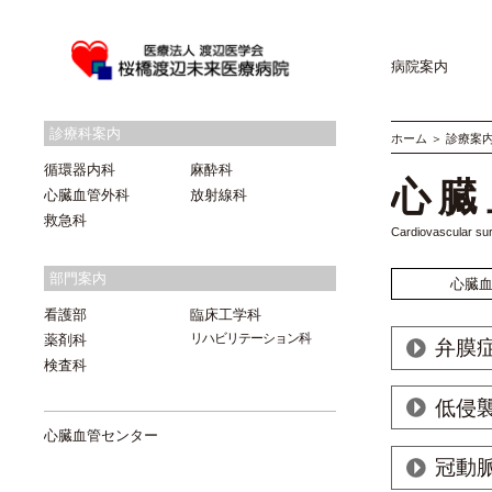
病院案内
診療科案内
ホーム
＞
診療案
循環器内科
麻酔科
心臓
心臓血管外科
放射線科
救急科
Cardiovascular su
部門案内
心臓
看護部
臨床工学科
リハビリテーション科
薬剤科
弁膜
検査科
低侵襲
心臓血管センター
冠動