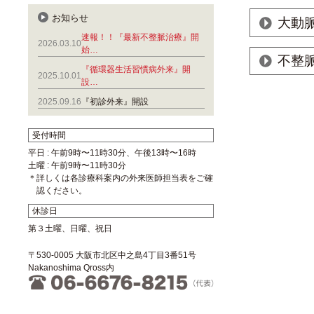
お知らせ
大動
速報！！『最新不整脈治療』開
2026.03.10
始…
不整
『循環器生活習慣病外来』開
2025.10.01
設…
2025.09.16
『初診外来』開設
受付時間
平日 : 午前9時〜11時30分、午後13時〜16時
土曜 : 午前9時〜11時30分
＊詳しくは各診療科案内の外来医師担当表をご確
認ください。
休診日
第３土曜、日曜、祝日
〒530-0005 大阪市北区中之島4丁目3番51号
Nakanoshima Qross内