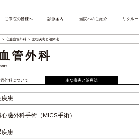
ご来院の皆様へ
診療案内
当院へのご紹介
リクルー
内
＞
心臓血管外科
＞
主な疾患と治療法
血管外科
rgery
血管外科について
主な疾患と治療法
症疾患
心臓外科手術（MICS手術）
脈疾患